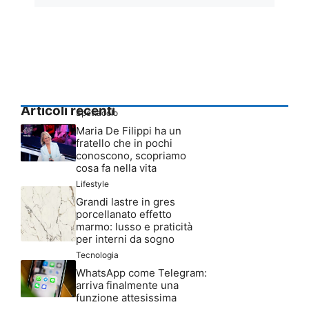
Articoli recenti
Spettacolo
Maria De Filippi ha un
fratello che in pochi
conoscono, scopriamo
cosa fa nella vita
Lifestyle
Grandi lastre in gres
porcellanato effetto
marmo: lusso e praticità
per interni da sogno
Tecnologia
WhatsApp come Telegram:
arriva finalmente una
funzione attesissima