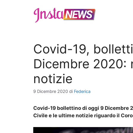
Vai
al
contenuto
Covid-19, bollett
Dicembre 2020: n
notizie
9 Dicembre 2020
di
Federica
Covid-19 bollettino di oggi 9 Dicembre 20
Civile e le ultime notizie riguardo il Cor