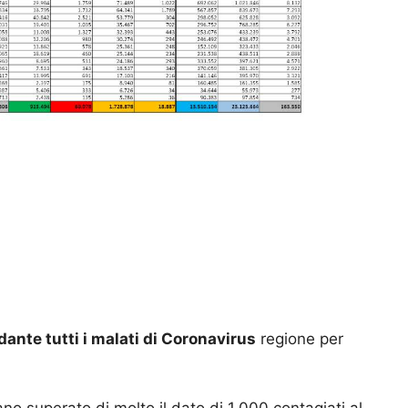
dante tutti i malati di Coronavirus
regione per
no superato di molto il dato di 1.000 contagiati al