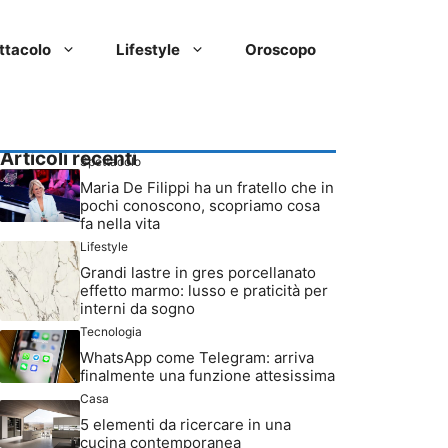
ttacolo
Lifestyle
Oroscopo
Articoli recenti
Spettacolo
Maria De Filippi ha un fratello che in
pochi conoscono, scopriamo cosa
fa nella vita
Lifestyle
Grandi lastre in gres porcellanato
effetto marmo: lusso e praticità per
interni da sogno
Tecnologia
WhatsApp come Telegram: arriva
finalmente una funzione attesissima
Casa
5 elementi da ricercare in una
cucina contemporanea