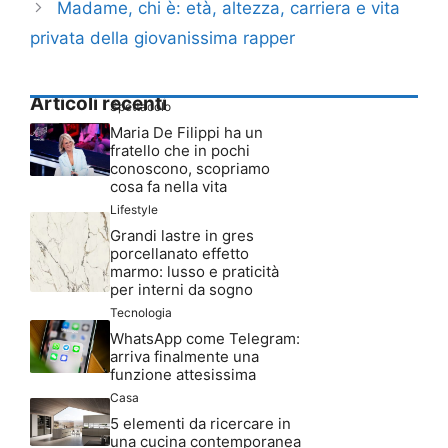
Madame, chi è: età, altezza, carriera e vita
privata della giovanissima rapper
Articoli recenti
Spettacolo
Maria De Filippi ha un
fratello che in pochi
conoscono, scopriamo
cosa fa nella vita
Lifestyle
Grandi lastre in gres
porcellanato effetto
marmo: lusso e praticità
per interni da sogno
Tecnologia
WhatsApp come Telegram:
arriva finalmente una
funzione attesissima
Casa
5 elementi da ricercare in
una cucina contemporanea