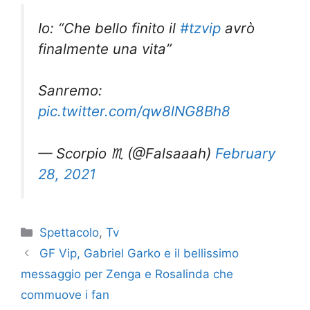
Io: “Che bello finito il
#tzvip
avrò
finalmente una vita”
Sanremo:
pic.twitter.com/qw8lNG8Bh8
— Scorpio ♏️ (@Falsaaah)
February
28, 2021
Categorie
Spettacolo
,
Tv
GF Vip, Gabriel Garko e il bellissimo
messaggio per Zenga e Rosalinda che
commuove i fan