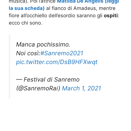
musica). Poi l’attrice
Matilda De Angelis (leggi
la sua scheda)
al fianco di Amadeus, mentre
fiore all’occhiello dell’esordio saranno gli
ospiti
:
ecco chi sono.
Manca pochissimo.
Noi così:
#Sanremo2021
pic.twitter.com/DsB9HFXwqt
— Festival di Sanremo
(@SanremoRai)
March 1, 2021