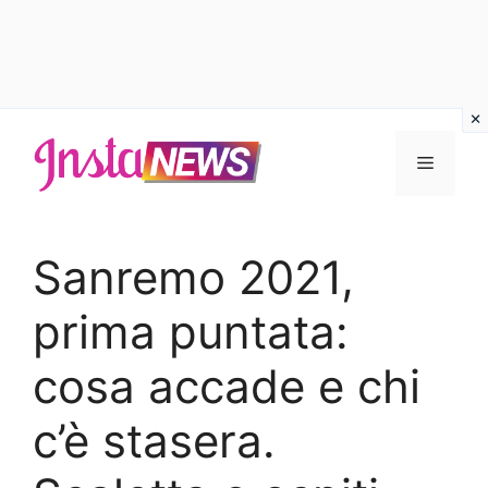
Vai
al
Menu
contenuto
Sanremo 2021,
prima puntata:
cosa accade e chi
c’è stasera.