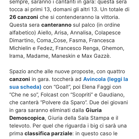
sempre, saranno i cantanti in gara: questa sera
tocca ai primi 13, domani gli altri 13. Un totale di
26 canzoni
che si contenderanno la vittoria.
Questa sera
canteranno
sul palco (in ordine
alfabetico) Aiello, Arisa, Annalisa, Colapesce
Dimartino, Coma_Cose, Fasma, Francesca
Michielin e Fedez, Francesco Renga, Ghemon,
Irama, Madame, Maneskin e Max Gazzè.
Spazio anche alle nuove proposte, con quattro
canzoni
in gara. toccherà ad
Avincola (leggi la
sua scheda)
con “Goal!”, poi Elena Faggi con
“Che ne so”, Folcast con “Scopriti” e Gaudiano,
che canterà “Polvere da Sparo”. Due dei giovani
in gara saranno eliminati dalla
Giuria
Demoscopica
, Giuria della Sala Stampa e il
televoto. Per quel che riguarda i big ci sarà una
prima
classifica parziale
: in questo caso le