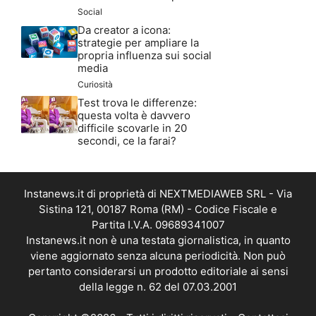
Social
Da creator a icona:
strategie per ampliare la
propria influenza sui social
media
Curiosità
Test trova le differenze:
questa volta è davvero
difficile scovarle in 20
secondi, ce la farai?
Instanews.it di proprietà di NEXTMEDIAWEB SRL - Via
Sistina 121, 00187 Roma (RM) - Codice Fiscale e
Partita I.V.A. 09689341007
Instanews.it non è una testata giornalistica, in quanto
viene aggiornato senza alcuna periodicità. Non può
pertanto considerarsi un prodotto editoriale ai sensi
della legge n. 62 del 07.03.2001