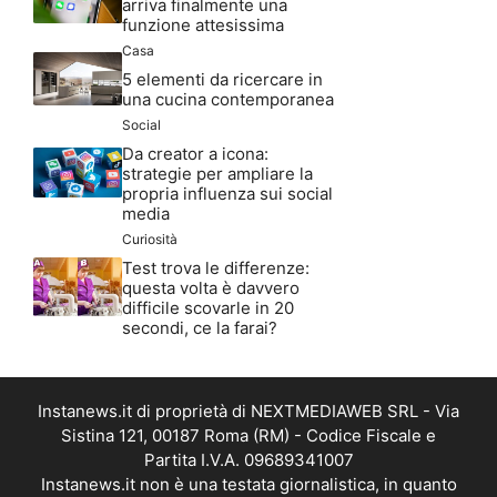
arriva finalmente una
funzione attesissima
Casa
5 elementi da ricercare in
una cucina contemporanea
Social
Da creator a icona:
strategie per ampliare la
propria influenza sui social
media
Curiosità
Test trova le differenze:
questa volta è davvero
difficile scovarle in 20
secondi, ce la farai?
Instanews.it di proprietà di NEXTMEDIAWEB SRL - Via
Sistina 121, 00187 Roma (RM) - Codice Fiscale e
Partita I.V.A. 09689341007
Instanews.it non è una testata giornalistica, in quanto