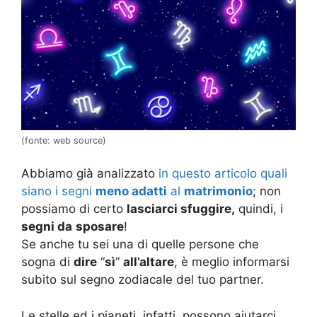
(fonte: web source)
Abbiamo già analizzato
in questo articolo quali
siano i segni
meno adatti
al
matrimonio
; non
possiamo di certo
lasciarci sfuggire,
quindi, i
segni da
sposare
!
Se anche tu sei una di quelle persone che
sogna di
dire
“
sì
”
all’altare
, è meglio informarsi
subito sul segno zodiacale del tuo partner.
Le stelle ed i pianeti, infatti, possono aiutarci