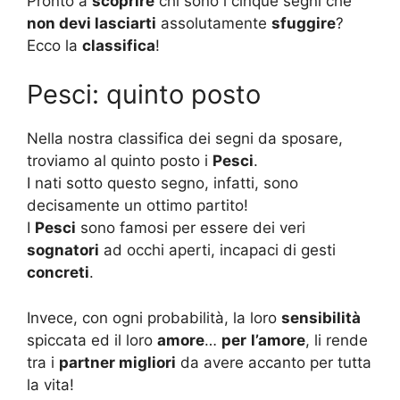
Pronto a
scoprire
chi sono i cinque segni che
non devi lasciarti
assolutamente
sfuggire
?
Ecco la
classifica
!
Pesci: quinto posto
Nella nostra classifica dei segni da sposare,
troviamo al quinto posto i
Pesci
.
I nati sotto questo segno, infatti, sono
decisamente un ottimo partito!
I
Pesci
sono famosi per essere dei veri
sognatori
ad occhi aperti, incapaci di gesti
concreti
.
Invece, con ogni probabilità, la loro
sensibilità
spiccata ed il loro
amore
…
per
l’amore
, li rende
tra i
partner migliori
da avere accanto per tutta
la vita!