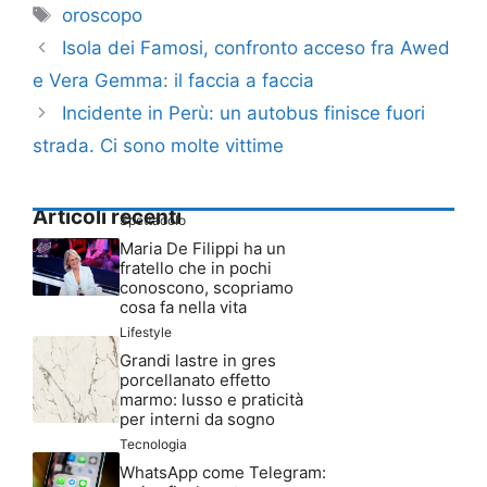
Tag
oroscopo
Isola dei Famosi, confronto acceso fra Awed
e Vera Gemma: il faccia a faccia
Incidente in Perù: un autobus finisce fuori
strada. Ci sono molte vittime
Articoli recenti
Spettacolo
Maria De Filippi ha un
fratello che in pochi
conoscono, scopriamo
cosa fa nella vita
Lifestyle
Grandi lastre in gres
porcellanato effetto
marmo: lusso e praticità
per interni da sogno
Tecnologia
WhatsApp come Telegram: