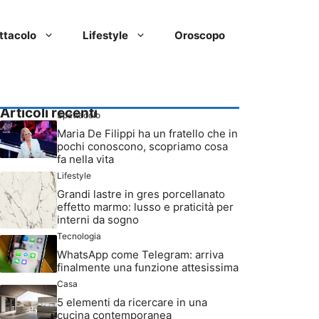
ttacolo
Lifestyle
Oroscopo
Articoli recenti
Spettacolo
Maria De Filippi ha un fratello che in
pochi conoscono, scopriamo cosa
fa nella vita
Lifestyle
Grandi lastre in gres porcellanato
effetto marmo: lusso e praticità per
interni da sogno
Tecnologia
WhatsApp come Telegram: arriva
finalmente una funzione attesissima
Casa
5 elementi da ricercare in una
cucina contemporanea