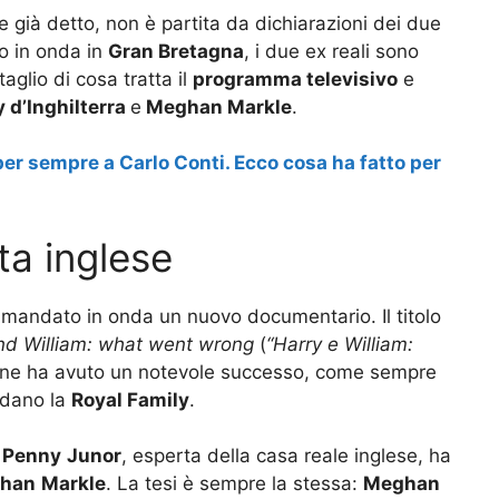
 già detto, non è partita da dichiarazioni dei due
o in onda in
Gran Bretagna
, i due ex reali sono
aglio di cosa tratta il
programma televisivo
e
 d’Inghilterra
e
Meghan Markle
.
per sempre a Carlo Conti. Ecco cosa ha fatto per
ta inglese
a mandato in onda un nuovo documentario. Il titolo
nd William: what went wrong
(
“Harry e William:
one ha avuto un notevole successo, come sempre
rdano la
Royal Family
.
o
Penny
Junor
, esperta della casa reale inglese, ha
han
Markle
. La tesi è sempre la stessa:
Meghan