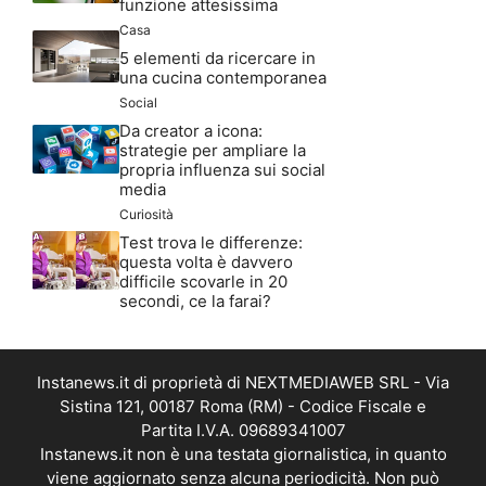
funzione attesissima
Casa
5 elementi da ricercare in
una cucina contemporanea
Social
Da creator a icona:
strategie per ampliare la
propria influenza sui social
media
Curiosità
Test trova le differenze:
questa volta è davvero
difficile scovarle in 20
secondi, ce la farai?
Instanews.it di proprietà di NEXTMEDIAWEB SRL - Via
Sistina 121, 00187 Roma (RM) - Codice Fiscale e
Partita I.V.A. 09689341007
Instanews.it non è una testata giornalistica, in quanto
viene aggiornato senza alcuna periodicità. Non può