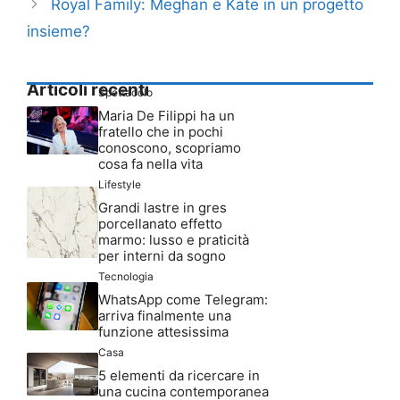
Royal Family: Meghan e Kate in un progetto
insieme?
Articoli recenti
Spettacolo
Maria De Filippi ha un
fratello che in pochi
conoscono, scopriamo
cosa fa nella vita
Lifestyle
Grandi lastre in gres
porcellanato effetto
marmo: lusso e praticità
per interni da sogno
Tecnologia
WhatsApp come Telegram:
arriva finalmente una
funzione attesissima
Casa
5 elementi da ricercare in
una cucina contemporanea