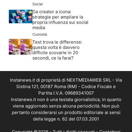
Social
Da creator a icona:
strategie per ampliare la
propria influenza sui social
media
Curiosità
Test trova le differenze:
questa volta è davvero
difficile scovarle in 20
secondi, ce la farai?
Instanews.it di proprietà di NEXTMEDIAWEB SRL - Via
Sistina 121, 00187 Roma (RM) - Codice Fiscale e
Partita I.V.A. 09689341007
Instanews.it non è una testata giornalistica, in quanto
viene aggiornato senza alcuna periodicità. Non può
pertanto considerarsi un prodotto editoriale ai sensi
della legge n. 62 del 07.03.2001
Copyright ©2026 - Tutti i diritti riservati -
Contattaci