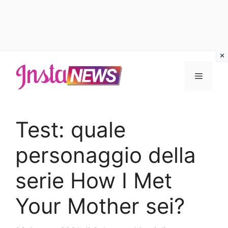
Vai
al
Menu
contenuto
Test: quale
personaggio della
serie How I Met
Your Mother sei?