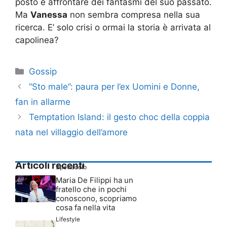
posto e affrontare dei fantasmi del suo passato.
Ma
Vanessa
non sembra compresa nella sua
ricerca. E’ solo crisi o ormai la storia è arrivata al
capolinea?
Categorie
Gossip
“Sto male”: paura per l’ex Uomini e Donne,
fan in allarme
Temptation Island: il gesto choc della coppia
nata nel villaggio dell’amore
Articoli recenti
Spettacolo
Maria De Filippi ha un
fratello che in pochi
conoscono, scopriamo
cosa fa nella vita
Lifestyle