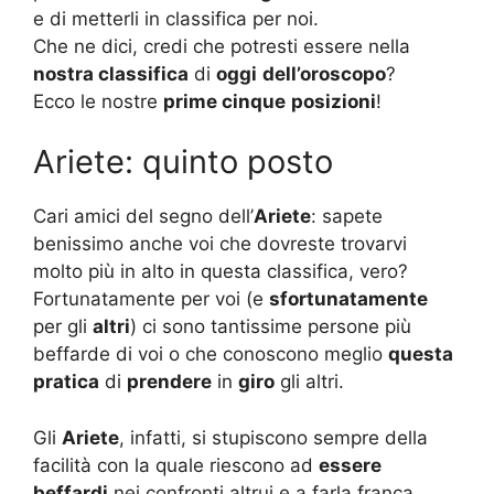
e di metterli in classifica per noi.
Che ne dici, credi che potresti essere nella
nostra classifica
di
oggi
dell’oroscopo
?
Ecco le nostre
prime cinque
posizioni
!
Ariete: quinto posto
Cari amici del segno dell’
Ariete
: sapete
benissimo anche voi che dovreste trovarvi
molto più in alto in questa classifica, vero?
Fortunatamente per voi (e
sfortunatamente
per gli
altri
) ci sono tantissime persone più
beffarde di voi o che conoscono meglio
questa
pratica
di
prendere
in
giro
gli altri.
Gli
Ariete
, infatti, si stupiscono sempre della
facilità con la quale riescono ad
essere
beffardi
nei confronti altrui e a farla franca.