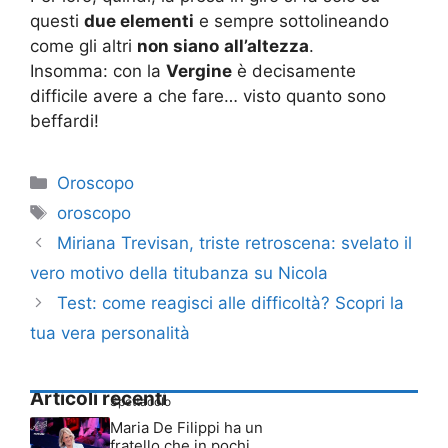
questi
due elementi
e sempre sottolineando
come gli altri
non siano
all’altezza
.
Insomma: con la
Vergine
è decisamente
difficile avere a che fare… visto quanto sono
beffardi!
Categorie
Oroscopo
Tag
oroscopo
Miriana Trevisan, triste retroscena: svelato il
vero motivo della titubanza su Nicola
Test: come reagisci alle difficoltà? Scopri la
tua vera personalità
Articoli recenti
Spettacolo
Maria De Filippi ha un
fratello che in pochi