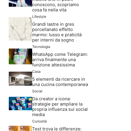
conoscono, scopriamo
cosa fa nella vita
Lifestyle
Grandi lastre in gres
porcellanato effetto
marmo: lusso e praticità
per interni da sogno
Tecnologia
WhatsApp come Telegram:
arriva finalmente una
funzione attesissima
Casa
5 elementi da ricercare in
una cucina contemporanea
Social
Da creator a icona:
strategie per ampliare la
propria influenza sui social
media
Curiosità
Test trova le differenze: