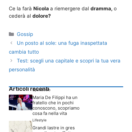
Ce la farà
Nicola
a riemergere dal
dramma,
o
cederà al
dolore?
Categorie
Gossip
Un posto al sole: una fuga inaspettata
cambia tutto
Test: scegli una capitale e scopri la tua vera
personalità
Articoli recenti
Spettacolo
Maria De Filippi ha un
fratello che in pochi
conoscono, scopriamo
cosa fa nella vita
Lifestyle
Grandi lastre in gres