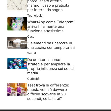
porcellanato effetto
marmo: lusso e praticità
per interni da sogno
Tecnologia
WhatsApp come Telegram:
arriva finalmente una
funzione attesissima
Casa
5 elementi da ricercare in
una cucina contemporanea
Social
Da creator a icona:
strategie per ampliare la
propria influenza sui social
media
Curiosità
Test trova le differenze:
questa volta è davvero
difficile scovarle in 20
secondi, ce la farai?