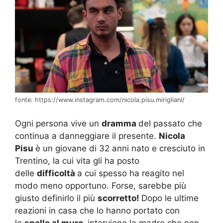
fonte: https://www.instagram.com/nicola.pisu.mirigliani/
Ogni persona vive un
dramma
del passato che
continua a danneggiare il presente.
Nicola
Pisu
è un giovane di 32 anni nato e cresciuto in
Trentino, la cui vita gli ha posto
delle
difficoltà
a cui spesso ha reagito nel
modo meno opportuno. Forse, sarebbe più
giusto definirlo il più
scorretto!
Dopo le ultime
reazioni in casa che lo hanno portato con
le
spalle al muro,
interviene la madre che non