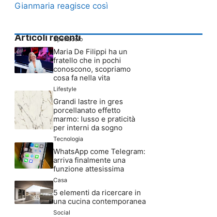
Articoli recenti
Spettacolo
Maria De Filippi ha un
fratello che in pochi
conoscono, scopriamo
cosa fa nella vita
Lifestyle
Grandi lastre in gres
porcellanato effetto
marmo: lusso e praticità
per interni da sogno
Tecnologia
WhatsApp come Telegram:
arriva finalmente una
funzione attesissima
Casa
5 elementi da ricercare in
una cucina contemporanea
Social
Da creator a icona: