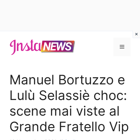
Vai
al
Menu
contenuto
Manuel Bortuzzo e
Lulù Selassiè choc:
scene mai viste al
Grande Fratello Vip