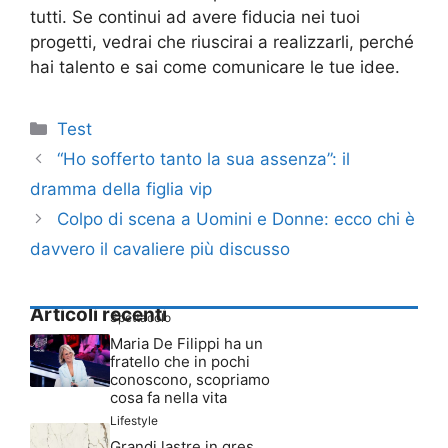
tutti. Se continui ad avere fiducia nei tuoi
progetti, vedrai che riuscirai a realizzarli, perché
hai talento e sai come comunicare le tue idee.
Categorie
Test
“Ho sofferto tanto la sua assenza”: il
dramma della figlia vip
Colpo di scena a Uomini e Donne: ecco chi è
davvero il cavaliere più discusso
Articoli recenti
Spettacolo
Maria De Filippi ha un
fratello che in pochi
conoscono, scopriamo
cosa fa nella vita
Lifestyle
Grandi lastre in gres