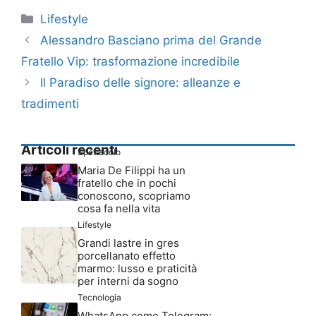
Categorie
Lifestyle
Alessandro Basciano prima del Grande
Fratello Vip: trasformazione incredibile
Il Paradiso delle signore: alleanze e
tradimenti
Articoli recenti
Spettacolo
Maria De Filippi ha un
fratello che in pochi
conoscono, scopriamo
cosa fa nella vita
Lifestyle
Grandi lastre in gres
porcellanato effetto
marmo: lusso e praticità
per interni da sogno
Tecnologia
WhatsApp come Telegram: