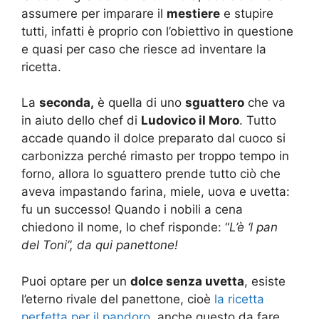
assumere per imparare il
mestiere
e stupire
tutti, infatti è proprio con l’obiettivo in questione
e quasi per caso che riesce ad inventare la
ricetta.
La
seconda,
è quella di uno
sguattero
che va
in aiuto dello chef di
Ludovico il Moro
. Tutto
accade quando il dolce preparato dal cuoco si
carbonizza perché rimasto per troppo tempo in
forno, allora lo sguattero prende tutto ciò che
aveva impastando farina, miele, uova e uvetta:
fu un successo! Quando i nobili a cena
chiedono il nome, lo chef risponde: “
L’è ‘l pan
del Toni”, da qui panettone!
Puoi optare per un
dolce senza uvetta
, esiste
l’eterno rivale del panettone, cioè
la ricetta
perfetta per il pandoro
, anche questo da fare