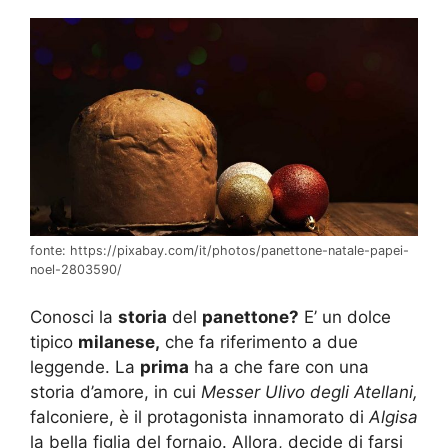
fonte: https://pixabay.com/it/photos/panettone-natale-papei-
noel-2803590/
Conosci la
storia
del
panettone?
E’ un dolce
tipico
milanese,
che fa riferimento a due
leggende. La
prima
ha a che fare con una
storia d’amore, in cui
Messer Ulivo degli Atellani,
falconiere, è il protagonista innamorato di
Algisa
la bella figlia del fornaio. Allora, decide di farsi