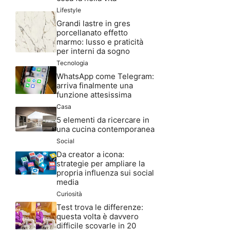
Lifestyle
Grandi lastre in gres
porcellanato effetto
marmo: lusso e praticità
per interni da sogno
Tecnologia
WhatsApp come Telegram:
arriva finalmente una
funzione attesissima
Casa
5 elementi da ricercare in
una cucina contemporanea
Social
Da creator a icona:
strategie per ampliare la
propria influenza sui social
media
Curiosità
Test trova le differenze:
questa volta è davvero
difficile scovarle in 20