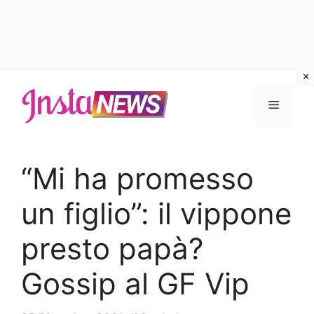
Vai
al
Menu
contenuto
“Mi ha promesso
un figlio”: il vippone
presto papà?
Gossip al GF Vip