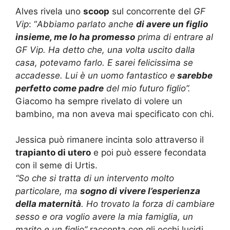
Alves rivela uno
scoop
sul concorrente del
GF
Vip
: “
Abbiamo parlato anche
di avere un figlio
insieme, me lo ha promesso
prima di entrare al
GF Vip. Ha detto che, una volta uscito dalla
casa, potevamo farlo. E sarei felicissima se
accadesse. Lui è un uomo fantastico e
sarebbe
perfetto come padre
del mio futuro figlio”.
Giacomo ha sempre rivelato di volere un
bambino, ma non aveva mai specificato con chi.
Jessica può rimanere incinta solo attraverso il
trapianto di utero
e poi può essere fecondata
con il seme di Urtis.
“So che si tratta di un intervento molto
particolare, ma
sogno di vivere l’esperienza
della maternità
. Ho trovato la forza di cambiare
sesso e ora voglio avere la mia famiglia, un
marito e un figlio”
racconta con gli occhi lucidi