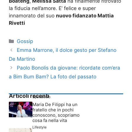
Boateng
,
Melissa Satta
ha finalmente ritrovato
la fiducia nell’amore. E’ felice e super
innamorato del suo
nuovo fidanzato Mattia
Rivetti
Categorie
Gossip
Emma Marrone, il dolce gesto per Stefano
De Martino
Paolo Bonolis da giovane: ricordate com’era
a Bim Bum Bam? La foto del passato
Articoli recenti
Spettacolo
Maria De Filippi ha un
fratello che in pochi
conoscono, scopriamo
cosa fa nella vita
Lifestyle