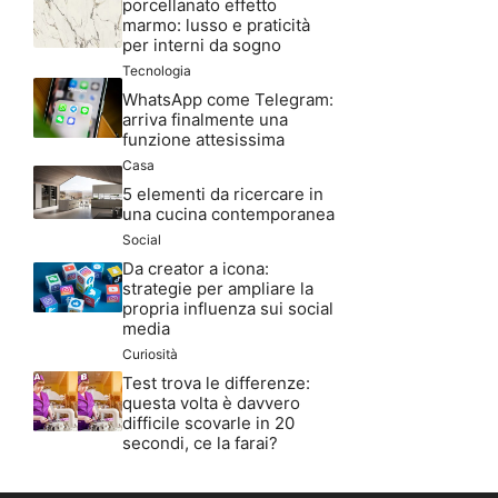
porcellanato effetto
marmo: lusso e praticità
per interni da sogno
Tecnologia
WhatsApp come Telegram:
arriva finalmente una
funzione attesissima
Casa
5 elementi da ricercare in
una cucina contemporanea
Social
Da creator a icona:
strategie per ampliare la
propria influenza sui social
media
Curiosità
Test trova le differenze:
questa volta è davvero
difficile scovarle in 20
secondi, ce la farai?