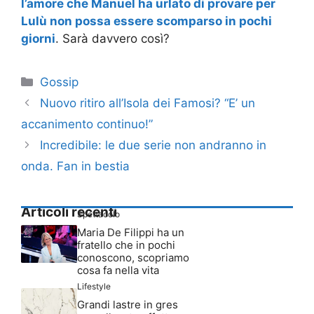
l’amore che Manuel ha urlato di provare per
Lulù non possa essere scomparso in pochi
giorni
. Sarà davvero così?
Categorie
Gossip
Nuovo ritiro all’Isola dei Famosi? “E’ un
accanimento continuo!”
Incredibile: le due serie non andranno in
onda. Fan in bestia
Articoli recenti
Spettacolo
Maria De Filippi ha un
fratello che in pochi
conoscono, scopriamo
cosa fa nella vita
Lifestyle
Grandi lastre in gres