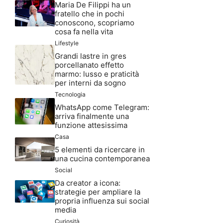
Maria De Filippi ha un
fratello che in pochi
conoscono, scopriamo
cosa fa nella vita
Lifestyle
Grandi lastre in gres
porcellanato effetto
marmo: lusso e praticità
per interni da sogno
Tecnologia
WhatsApp come Telegram:
arriva finalmente una
funzione attesissima
Casa
5 elementi da ricercare in
una cucina contemporanea
Social
Da creator a icona:
strategie per ampliare la
propria influenza sui social
media
Curiosità