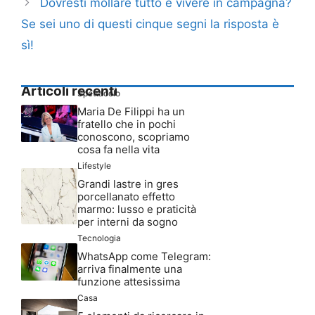
Dovresti mollare tutto e vivere in campagna?
Se sei uno di questi cinque segni la risposta è
sì!
Articoli recenti
Spettacolo
Maria De Filippi ha un
fratello che in pochi
conoscono, scopriamo
cosa fa nella vita
Lifestyle
Grandi lastre in gres
porcellanato effetto
marmo: lusso e praticità
per interni da sogno
Tecnologia
WhatsApp come Telegram:
arriva finalmente una
funzione attesissima
Casa