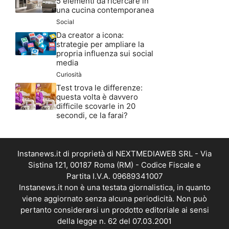
5 elementi da ricercare in
una cucina contemporanea
Social
Da creator a icona:
strategie per ampliare la
propria influenza sui social
media
Curiosità
Test trova le differenze:
questa volta è davvero
difficile scovarle in 20
secondi, ce la farai?
Instanews.it di proprietà di NEXTMEDIAWEB SRL - Via
Sistina 121, 00187 Roma (RM) - Codice Fiscale e
Partita I.V.A. 09689341007
Instanews.it non è una testata giornalistica, in quanto
viene aggiornato senza alcuna periodicità. Non può
pertanto considerarsi un prodotto editoriale ai sensi
della legge n. 62 del 07.03.2001