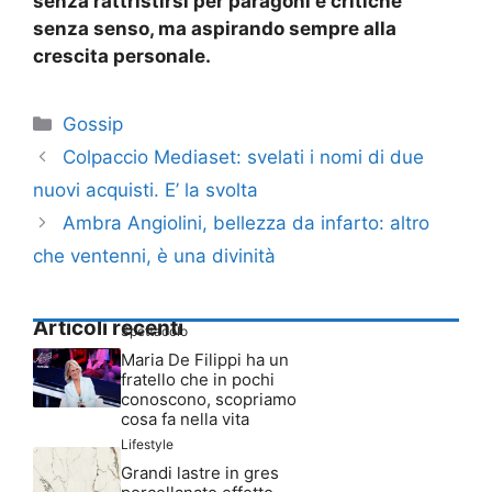
senza rattristirsi per paragoni e critiche
senza senso, ma aspirando sempre alla
crescita personale.
Categorie
Gossip
Colpaccio Mediaset: svelati i nomi di due
nuovi acquisti. E’ la svolta
Ambra Angiolini, bellezza da infarto: altro
che ventenni, è una divinità
Articoli recenti
Spettacolo
Maria De Filippi ha un
fratello che in pochi
conoscono, scopriamo
cosa fa nella vita
Lifestyle
Grandi lastre in gres