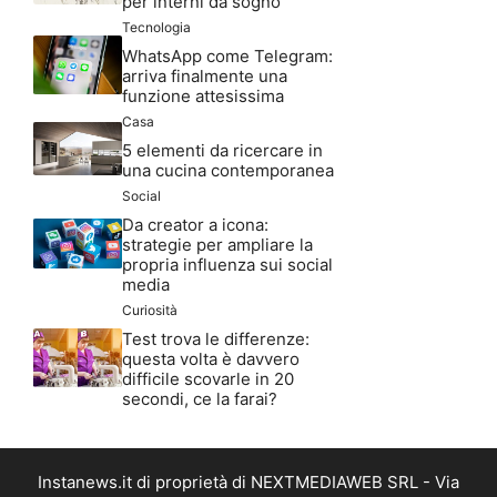
per interni da sogno
Tecnologia
WhatsApp come Telegram:
arriva finalmente una
funzione attesissima
Casa
5 elementi da ricercare in
una cucina contemporanea
Social
Da creator a icona:
strategie per ampliare la
propria influenza sui social
media
Curiosità
Test trova le differenze:
questa volta è davvero
difficile scovarle in 20
secondi, ce la farai?
Instanews.it di proprietà di NEXTMEDIAWEB SRL - Via