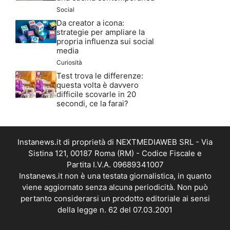
Social
Da creator a icona:
strategie per ampliare la
propria influenza sui social
media
Curiosità
Test trova le differenze:
questa volta è davvero
difficile scovarle in 20
secondi, ce la farai?
Instanews.it di proprietà di NEXTMEDIAWEB SRL - Via
Sistina 121, 00187 Roma (RM) - Codice Fiscale e
Partita I.V.A. 09689341007
Instanews.it non è una testata giornalistica, in quanto
viene aggiornato senza alcuna periodicità. Non può
pertanto considerarsi un prodotto editoriale ai sensi
della legge n. 62 del 07.03.2001