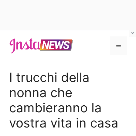
Vai
al
Menu
contenuto
I trucchi della
nonna che
cambieranno la
vostra vita in casa