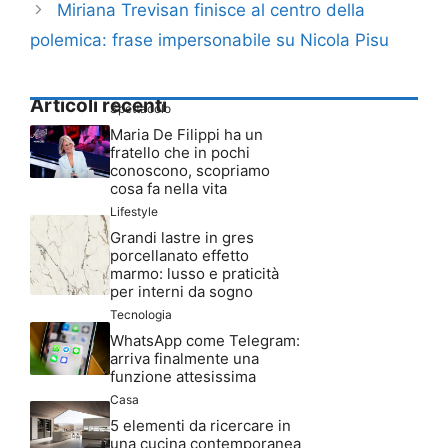
Miriana Trevisan finisce al centro della
polemica: frase impersonabile su Nicola Pisu
Articoli recenti
Spettacolo
Maria De Filippi ha un
fratello che in pochi
conoscono, scopriamo
cosa fa nella vita
Lifestyle
Grandi lastre in gres
porcellanato effetto
marmo: lusso e praticità
per interni da sogno
Tecnologia
WhatsApp come Telegram:
arriva finalmente una
funzione attesissima
Casa
5 elementi da ricercare in
una cucina contemporanea