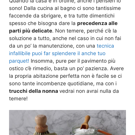
Quando la casa è in ordine, anche i pensieri lo
sono! Dalla cucina al bagno ci sono tantissime
faccende da sbrigare, e tra tutte dimentichi
spesso che bisogna dare la
precedenza alle
parti più delicate
. Non temere, perché c’è la
soluzione a tutto, anche nel caso in cui non fai
da un po’ la manutenzione, con una
tecnica
infallibile puoi far splendere il anche tuo
parquet!
Insomma, pure per il pavimento più
ostico c’è rimedio, basta un po’ pazienza. Avere
la propria abitazione perfetta non è facile se ci
sono tante incombenze quotidiane, ma con i
trucchi della nonna
vedrai non avrai nulla da
temere!