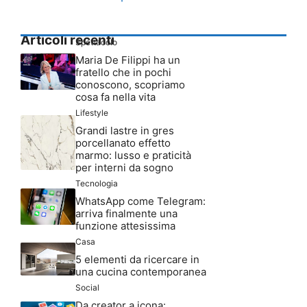
Articoli recenti
Spettacolo
Maria De Filippi ha un
fratello che in pochi
conoscono, scopriamo
cosa fa nella vita
Lifestyle
Grandi lastre in gres
porcellanato effetto
marmo: lusso e praticità
per interni da sogno
Tecnologia
WhatsApp come Telegram:
arriva finalmente una
funzione attesissima
Casa
5 elementi da ricercare in
una cucina contemporanea
Social
Da creator a icona: