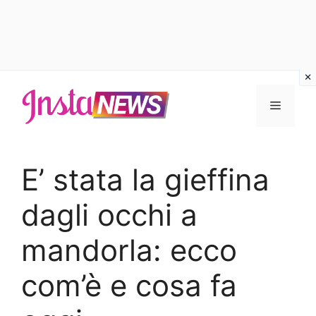
Vai
al
Menu
contenuto
E’ stata la gieffina
dagli occhi a
mandorla: ecco
com’è e cosa fa