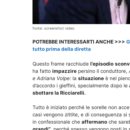
fonte: screenshot video
POTREBBE INTERESSARTI ANCHE >>>
G
tutto prima della diretta
Questo frame racchiude
l’episodio
sconv
ha fatto
impazzire
persino il conduttore,
A
e Adriana Volpe
: la
situazione
è nel pien
d’accordo i gieffini, specialmente dopo le
sbottare la Ricciarelli.
Tutto è iniziato perché le sorelle non acce
casi vengono zittite, e di conseguenza si 
in confessionale che
affermano
che sare
grandi”
, perché spesso vengono posti in