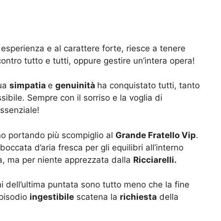
a esperienza e al carattere forte, riesce a tenere
tro tutto e tutti, oppure gestire un’intera opera!
sua
simpatia
e
genuinità
ha conquistato tutti, tanto
ibile. Sempre con il sorriso e la voglia di
ssenziale!
no portando più scompiglio al
Grande Fratello Vip
.
ccata d’aria fresca per gli equilibri all’interno
a, ma per niente apprezzata dalla
Ricciarelli.
oni dell’ultima puntata sono tutto meno che la fine
episodio
ingestibile
scatena la
richiesta
della