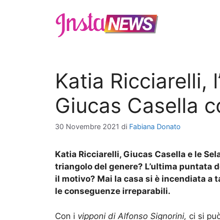
Vai
al
contenuto
Katia Ricciarelli,
Giucas Casella c
30 Novembre 2021
di
Fabiana Donato
Katia Ricciarelli, Giucas Casella e le Se
triangolo del genere? L’ultima puntata d
il motivo? Mai la casa si è incendiata a 
le conseguenze irreparabili.
Con i
vipponi di Alfonso Signorini,
ci si pu