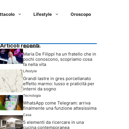
ttacolo
Lifestyle
Oroscopo
Articoli recenti
Spettacolo
Maria De Filippi ha un fratello che in
pochi conoscono, scopriamo cosa
fa nella vita
Lifestyle
Grandi lastre in gres porcellanato
effetto marmo: lusso e praticità per
interni da sogno
Tecnologia
WhatsApp come Telegram: arriva
finalmente una funzione attesissima
Casa
5 elementi da ricercare in una
cucina contemporanea