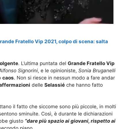
rande Fratello Vip 2021, colpo di scena: salta
olgente
. L’ultima puntata del
Grande Fratello Vip
lfonso Signorini
, e le opinioniste,
Sonia Bruganelli
o
caos
. Non si riesce in nessun modo a fare andar
affermazioni
delle
Selassié
che hanno fatto
ttano il fatto che siccome sono più piccole, in molti
sentono sminuite. Così, è durante le dichiarazioni
bbe giusto
“dare più spazio ai giovani, rispetto ai
 secondo piano.