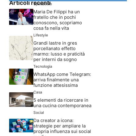
Articoli recenti
Spettacolo
Maria De Filippi ha un
fratello che in pochi
conoscono, scopriamo
cosa fa nella vita
Lifestyle
Grandi lastre in gres
porcellanato effetto
marmo: lusso e praticità
per interni da sogno
Tecnologia
WhatsApp come Telegram:
arriva finalmente una
funzione attesissima
Casa
5 elementi da ricercare in
una cucina contemporanea
Social
Da creator a icona:
strategie per ampliare la
propria influenza sui social