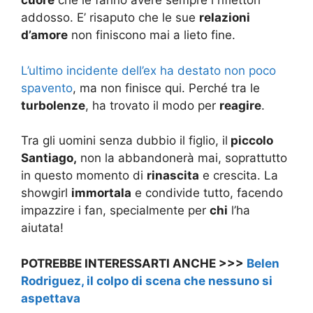
cuore
che le fanno avere sempre i riflettori
addosso. E’ risaputo che le sue
relazioni
d’amore
non finiscono mai a lieto fine.
L’ultimo incidente dell’ex ha destato non poco
spavento
, ma non finisce qui. Perché tra le
turbolenze
, ha trovato il modo per
reagire
.
Tra gli uomini senza dubbio il figlio, il
piccolo
Santiago,
non la abbandonerà mai, soprattutto
in questo momento di
rinascita
e crescita. La
showgirl
immortala
e condivide tutto, facendo
impazzire i fan, specialmente per
chi
l’ha
aiutata!
POTREBBE INTERESSARTI ANCHE >>>
Belen
Rodriguez, il colpo di scena che nessuno si
aspettava