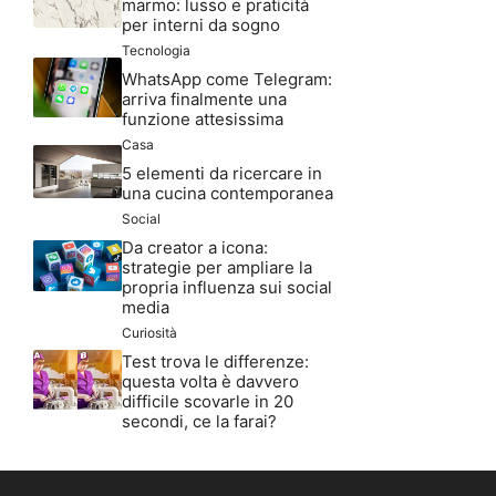
marmo: lusso e praticità
per interni da sogno
Tecnologia
WhatsApp come Telegram:
arriva finalmente una
funzione attesissima
Casa
5 elementi da ricercare in
una cucina contemporanea
Social
Da creator a icona:
strategie per ampliare la
propria influenza sui social
media
Curiosità
Test trova le differenze:
questa volta è davvero
difficile scovarle in 20
secondi, ce la farai?