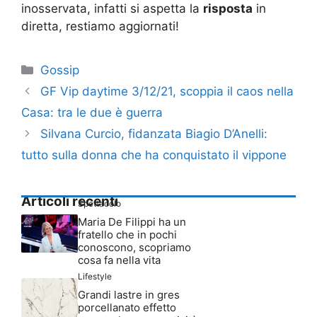
inosservata, infatti si aspetta la
risposta
in
diretta, restiamo aggiornati!
Categorie
Gossip
GF Vip daytime 3/12/21, scoppia il caos nella
Casa: tra le due è guerra
Silvana Curcio, fidanzata Biagio D’Anelli:
tutto sulla donna che ha conquistato il vippone
Articoli recenti
Spettacolo
Maria De Filippi ha un
fratello che in pochi
conoscono, scopriamo
cosa fa nella vita
Lifestyle
Grandi lastre in gres
porcellanato effetto