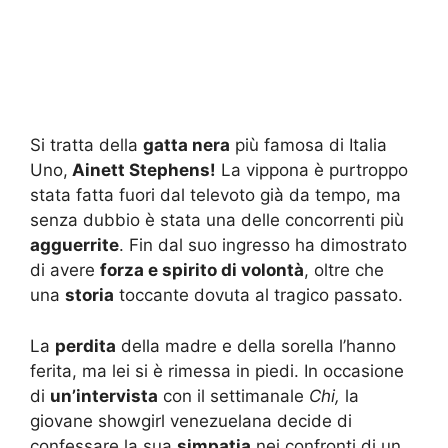
Si tratta della
gatta nera
più famosa di Italia
Uno,
Ainett Stephens!
La vippona è purtroppo
stata fatta fuori dal televoto già da tempo, ma
senza dubbio è stata una delle concorrenti più
agguerrite
. Fin dal suo ingresso ha dimostrato
di avere
forza e spirito di volontà
, oltre che
una
storia
toccante dovuta al tragico passato.
La
perdita
della madre e della sorella l’hanno
ferita, ma lei si è rimessa in piedi. In occasione
di
un’intervista
con il settimanale
Chi,
la
giovane showgirl venezuelana decide di
confessare la sua
simpatia
nei confronti di un