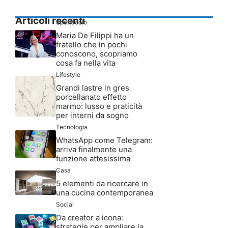
Articoli recenti
Spettacolo
Maria De Filippi ha un
fratello che in pochi
conoscono, scopriamo
cosa fa nella vita
Lifestyle
Grandi lastre in gres
porcellanato effetto
marmo: lusso e praticità
per interni da sogno
Tecnologia
WhatsApp come Telegram:
arriva finalmente una
funzione attesissima
Casa
5 elementi da ricercare in
una cucina contemporanea
Social
Da creator a icona:
strategie per ampliare la