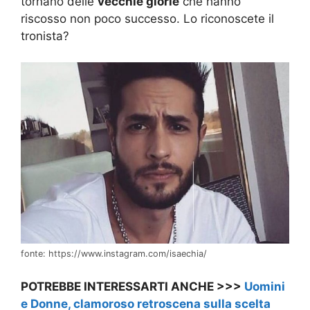
tornano delle
vecchie glorie
che hanno
riscosso non poco successo. Lo riconoscete il
tronista?
fonte: https://www.instagram.com/isaechia/
POTREBBE INTERESSARTI ANCHE >>>
Uomini
e Donne, clamoroso retroscena sulla scelta