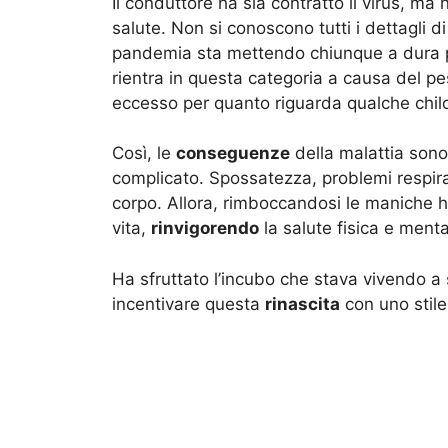
Il conduttore ha sia contratto il virus, ma
salute. Non si conoscono tutti i dettagli 
pandemia sta mettendo chiunque a dura p
rientra in questa categoria a causa del pe
eccesso per quanto riguarda qualche chilo
Così, le
conseguenze
della malattia sono 
complicato. Spossatezza, problemi respirat
corpo. Allora, rimboccandosi le maniche 
vita,
rinvigorendo
la salute fisica e menta
Ha sfruttato l’incubo che stava vivendo a
incentivare questa
rinascita
con uno stile