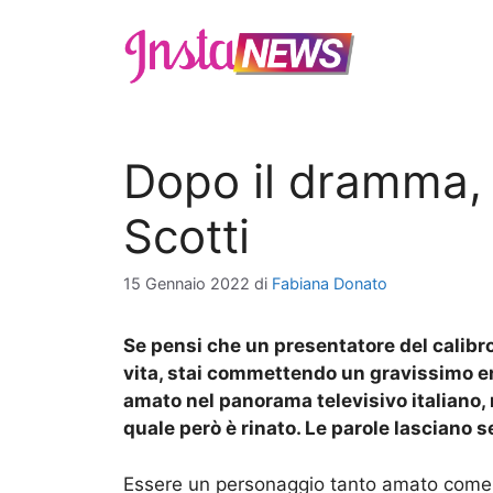
Vai
al
contenuto
Dopo il dramma, 
Scotti
15 Gennaio 2022
di
Fabiana Donato
Se pensi che un presentatore del calibro
vita, stai commettendo un gravissimo er
amato nel panorama televisivo italiano, 
quale però è rinato. Le parole lasciano s
Essere un personaggio tanto amato com