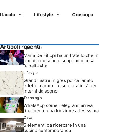
ttacolo
Lifestyle
Oroscopo
Articoli recenti
Spettacolo
Maria De Filippi ha un fratello che in
pochi conoscono, scopriamo cosa
fa nella vita
Lifestyle
Grandi lastre in gres porcellanato
effetto marmo: lusso e praticità per
interni da sogno
Tecnologia
WhatsApp come Telegram: arriva
finalmente una funzione attesissima
Casa
5 elementi da ricercare in una
cucina contemporanea