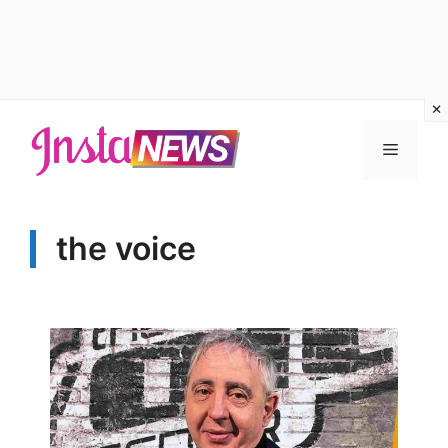
Vai
al
Menu
contenuto
the voice