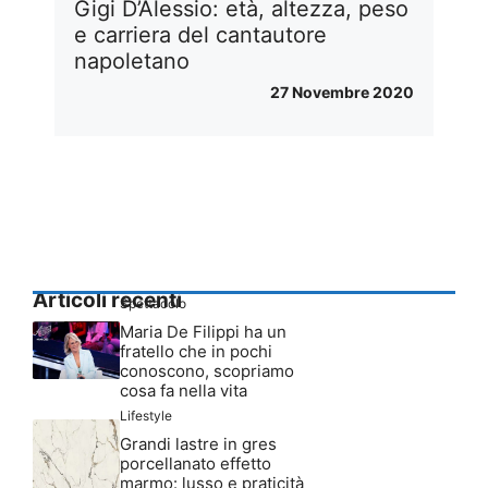
Gigi D’Alessio: età, altezza, peso
e carriera del cantautore
napoletano
27 Novembre 2020
Articoli recenti
Spettacolo
Maria De Filippi ha un
fratello che in pochi
conoscono, scopriamo
cosa fa nella vita
Lifestyle
Grandi lastre in gres
porcellanato effetto
marmo: lusso e praticità