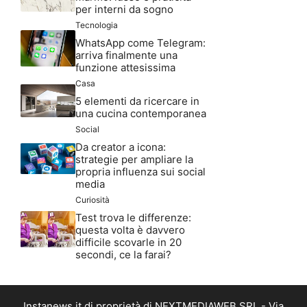
per interni da sogno
Tecnologia
WhatsApp come Telegram:
arriva finalmente una
funzione attesissima
Casa
5 elementi da ricercare in
una cucina contemporanea
Social
Da creator a icona:
strategie per ampliare la
propria influenza sui social
media
Curiosità
Test trova le differenze:
questa volta è davvero
difficile scovarle in 20
secondi, ce la farai?
Instanews.it di proprietà di NEXTMEDIAWEB SRL - Via