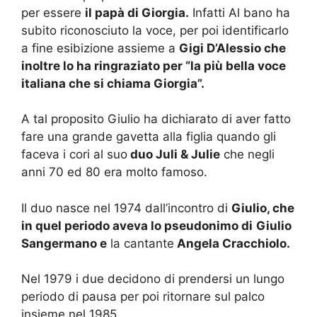
per essere
il papà di Giorgia.
Infatti Al bano ha
subito riconosciuto la voce, per poi identificarlo
a fine esibizione assieme a
Gigi D’Alessio che
inoltre lo ha ringraziato per “la più bella voce
italiana che si chiama Giorgia”.
A tal proposito Giulio ha dichiarato di aver fatto
fare una grande gavetta alla figlia quando gli
faceva i cori al suo
duo Juli & Julie
che negli
anni 70 ed 80 era molto famoso.
Il duo nasce nel 1974 dall’incontro di
Giulio, che
in quel periodo aveva lo pseudonimo di
Giulio
Sangermano
e
la cantante
Angela Cracchiolo.
Nel 1979 i due decidono di prendersi un lungo
periodo di pausa per poi ritornare sul palco
insieme nel 1985.