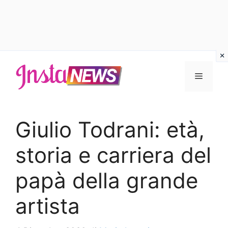
Vai
al
Menu
contenuto
Giulio Todrani: età,
storia e carriera del
papà della grande
artista