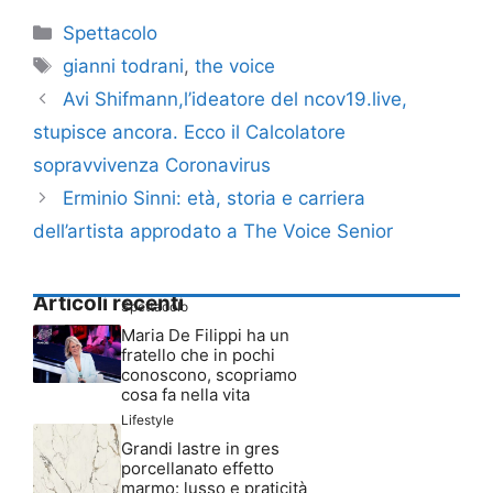
Categorie
Spettacolo
Tag
gianni todrani
,
the voice
Avi Shifmann,l’ideatore del ncov19.live,
stupisce ancora. Ecco il Calcolatore
sopravvivenza Coronavirus
Erminio Sinni: età, storia e carriera
dell’artista approdato a The Voice Senior
Articoli recenti
Spettacolo
Maria De Filippi ha un
fratello che in pochi
conoscono, scopriamo
cosa fa nella vita
Lifestyle
Grandi lastre in gres
porcellanato effetto
marmo: lusso e praticità