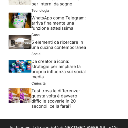
per interni da sogno
Tecnologia
WhatsApp come Telegram:
arriva finalmente una
funzione attesissima
Casa
5 elementi da ricercare in
una cucina contemporanea
Social
Da creator a icona:
strategie per ampliare la
propria influenza sui social
media
Curiosità
Test trova le differenze:
questa volta è davvero
difficile scovarle in 20
secondi, ce la farai?
Instanews.it di proprietà di NEXTMEDIAWEB SRL - Via