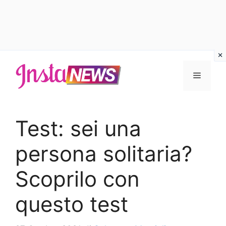
Vai
al
Menu
contenuto
Test: sei una
persona solitaria?
Scoprilo con
questo test