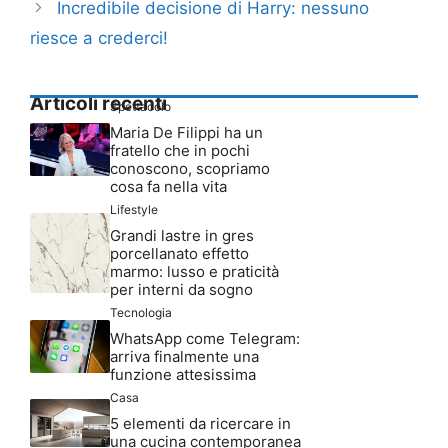
Incredibile decisione di Harry: nessuno
riesce a crederci!
Articoli recenti
Spettacolo
Maria De Filippi ha un
fratello che in pochi
conoscono, scopriamo
cosa fa nella vita
Lifestyle
Grandi lastre in gres
porcellanato effetto
marmo: lusso e praticità
per interni da sogno
Tecnologia
WhatsApp come Telegram:
arriva finalmente una
funzione attesissima
Casa
5 elementi da ricercare in
una cucina contemporanea