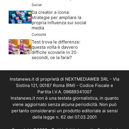
Social
Da creator a icona:
strategie per ampliare la
propria influenza sui social
media
Curiosità
Test trova le differenze:
questa volta è davvero
difficile scovarle in 20
secondi, ce la farai?
Instanews.it di proprietà di NEXTMEDIAWEB SRL - Via
Sistina 121, 00187 Roma (RM) - Codice Fiscale e
Partita I.V.A. 09689341007
Instanews.it non è una testata giornalistica, in quanto
viene aggiornato senza alcuna periodicità. Non può
pertanto considerarsi un prodotto editoriale ai sensi
della legge n. 62 del 07.03.2001