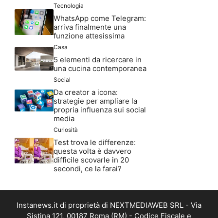
Tecnologia
WhatsApp come Telegram:
arriva finalmente una
funzione attesissima
Casa
5 elementi da ricercare in
una cucina contemporanea
Social
Da creator a icona:
strategie per ampliare la
propria influenza sui social
media
Curiosità
Test trova le differenze:
questa volta è davvero
difficile scovarle in 20
secondi, ce la farai?
Instanews.it di proprietà di NEXTMEDIAWEB SRL - Via
Sistina 121, 00187 Roma (RM) - Codice Fiscale e