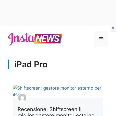
Vai
al
Menu
contenuto
iPad Pro
Recensione: Shiftscreen il
miglior gestore monitor esterno