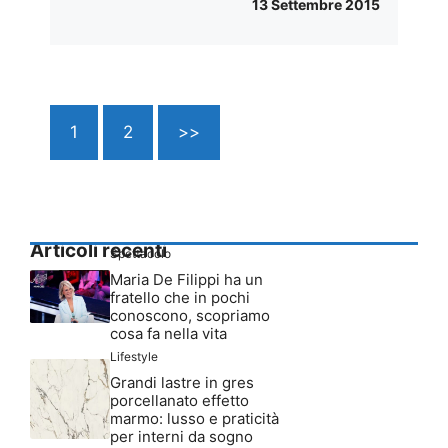
13 Settembre 2015
1
2
>>
Articoli recenti
Spettacolo
Maria De Filippi ha un
fratello che in pochi
conoscono, scopriamo
cosa fa nella vita
Lifestyle
Grandi lastre in gres
porcellanato effetto
marmo: lusso e praticità
per interni da sogno