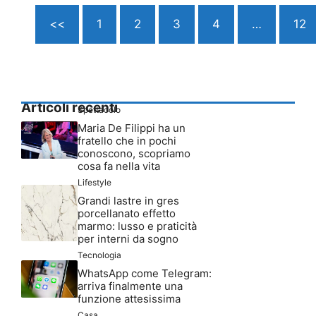
<<
1
2
3
4
…
12
Articoli recenti
Spettacolo
Maria De Filippi ha un
fratello che in pochi
conoscono, scopriamo
cosa fa nella vita
Lifestyle
Grandi lastre in gres
porcellanato effetto
marmo: lusso e praticità
per interni da sogno
Tecnologia
WhatsApp come Telegram:
arriva finalmente una
funzione attesissima
Casa