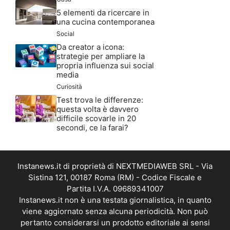
5 elementi da ricercare in
una cucina contemporanea
Social
Da creator a icona:
strategie per ampliare la
propria influenza sui social
media
Curiosità
Test trova le differenze:
questa volta è davvero
difficile scovarle in 20
secondi, ce la farai?
Instanews.it di proprietà di NEXTMEDIAWEB SRL - Via
Sistina 121, 00187 Roma (RM) - Codice Fiscale e
Partita I.V.A. 09689341007
Instanews.it non è una testata giornalistica, in quanto
viene aggiornato senza alcuna periodicità. Non può
pertanto considerarsi un prodotto editoriale ai sensi