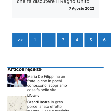
che fa discutere il Regno Unito
7 Agosto 2022
<<
1
…
3
4
5
6
Articoli recenti
Spettacolo
Maria De Filippi ha un
fratello che in pochi
conoscono, scopriamo
cosa fa nella vita
Lifestyle
Grandi lastre in gres
porcellanato effetto
marmo: lusso e praticità